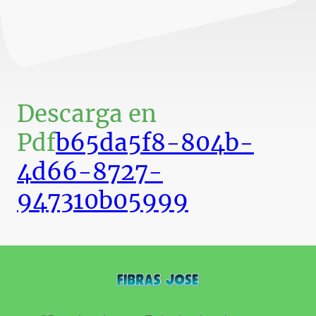
Descarga en
Pdf
b65da5f8-804b-
4d66-8727-
947310b05999